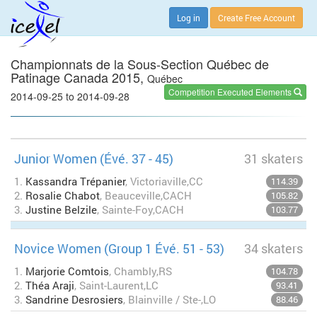
Log in
Create Free Account
Championnats de la Sous-Section Québec de
Patinage Canada 2015,
Québec
Competition Executed Elements
2014-09-25 to 2014-09-28
Junior Women (Évé. 37 - 45)
31 skaters
1.
Kassandra Trépanier
, Victoriaville,CC
114.39
2.
Rosalie Chabot
, Beauceville,CACH
105.82
3.
Justine Belzile
, Sainte-Foy,CACH
103.77
Novice Women (Group 1 Évé. 51 - 53)
34 skaters
1.
Marjorie Comtois
, Chambly,RS
104.78
2.
Théa Araji
, Saint-Laurent,LC
93.41
3.
Sandrine Desrosiers
, Blainville / Ste-,LO
88.46