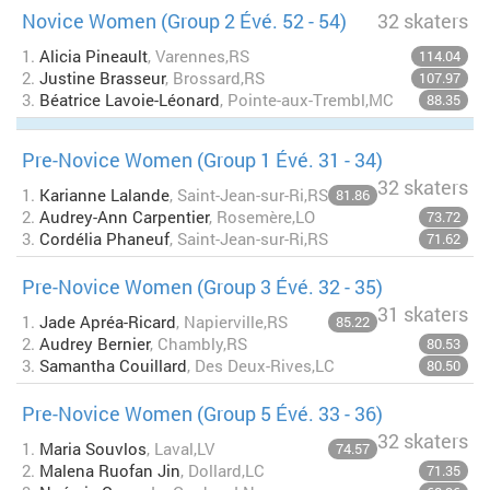
Novice Women (Group 2 Évé. 52 - 54)
32 skaters
1.
Alicia Pineault
, Varennes,RS
114.04
2.
Justine Brasseur
, Brossard,RS
107.97
3.
Béatrice Lavoie-Léonard
, Pointe-aux-Trembl,MC
88.35
Pre-Novice Women (Group 1 Évé. 31 - 34)
32 skaters
1.
Karianne Lalande
, Saint-Jean-sur-Ri,RS
81.86
2.
Audrey-Ann Carpentier
, Rosemère,LO
73.72
3.
Cordélia Phaneuf
, Saint-Jean-sur-Ri,RS
71.62
Pre-Novice Women (Group 3 Évé. 32 - 35)
31 skaters
1.
Jade Apréa-Ricard
, Napierville,RS
85.22
2.
Audrey Bernier
, Chambly,RS
80.53
3.
Samantha Couillard
, Des Deux-Rives,LC
80.50
Pre-Novice Women (Group 5 Évé. 33 - 36)
32 skaters
1.
Maria Souvlos
, Laval,LV
74.57
2.
Malena Ruofan Jin
, Dollard,LC
71.35