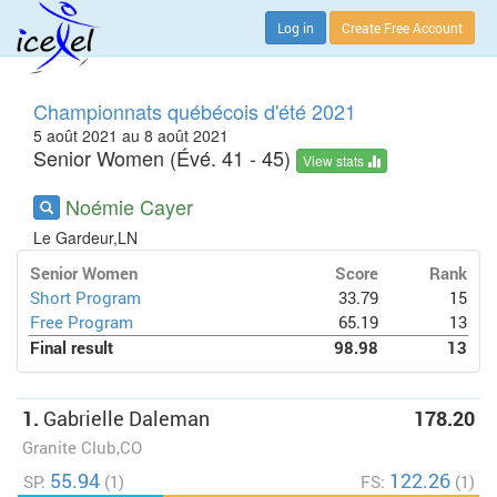
Log in
Create Free Account
Championnats québécois d'été 2021
5 août 2021 au 8 août 2021
Senior Women (Évé. 41 - 45)
View stats
Noémie Cayer
Le Gardeur,LN
Senior Women
Score
Rank
Short Program
33.79
15
Free Program
65.19
13
Final result
98.98
13
1.
Gabrielle Daleman
178.20
Granite Club,CO
55.94
122.26
SP:
(1)
FS:
(1)