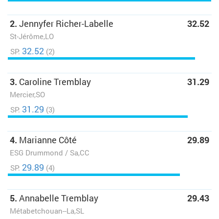
2.
Jennyfer Richer-Labelle
32.52
St-Jérôme,LO
32.52
SP:
(2)
3.
Caroline Tremblay
31.29
Mercier,SO
31.29
SP:
(3)
4.
Marianne Côté
29.89
ESG Drummond / Sa,CC
29.89
SP:
(4)
5.
Annabelle Tremblay
29.43
Métabetchouan--La,SL