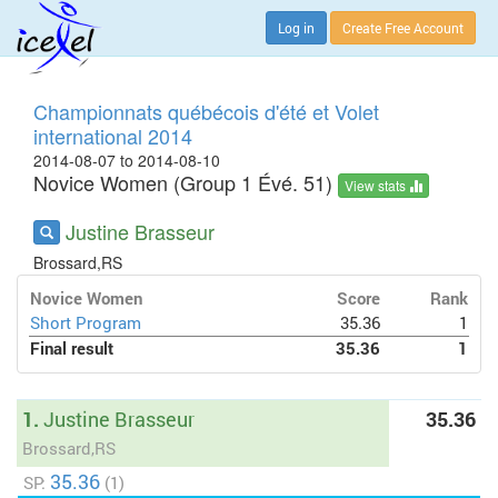
Log in
Create Free Account
Championnats québécois d'été et Volet
international 2014
2014-08-07 to 2014-08-10
Novice Women (Group 1 Évé. 51)
View stats
Justine Brasseur
Brossard,RS
Novice Women
Score
Rank
Short Program
35.36
1
Final result
35.36
1
1.
Justine Brasseur
35.36
Brossard,RS
35.36
SP:
(1)