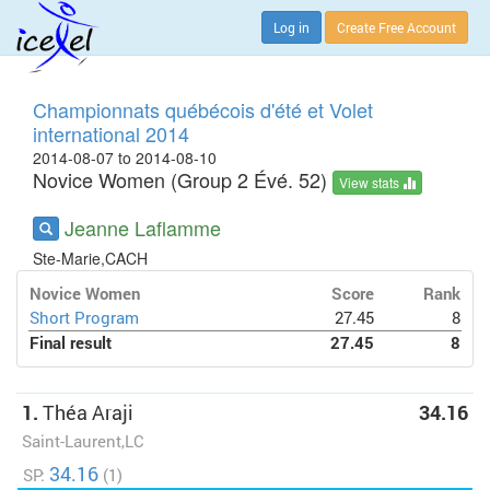
Log in
Create Free Account
Championnats québécois d'été et Volet
international 2014
2014-08-07 to 2014-08-10
Novice Women (Group 2 Évé. 52)
View stats
Jeanne Laflamme
Ste-Marie,CACH
Novice Women
Score
Rank
Short Program
27.45
8
Final result
27.45
8
1.
Théa Araji
34.16
Saint-Laurent,LC
34.16
SP:
(1)