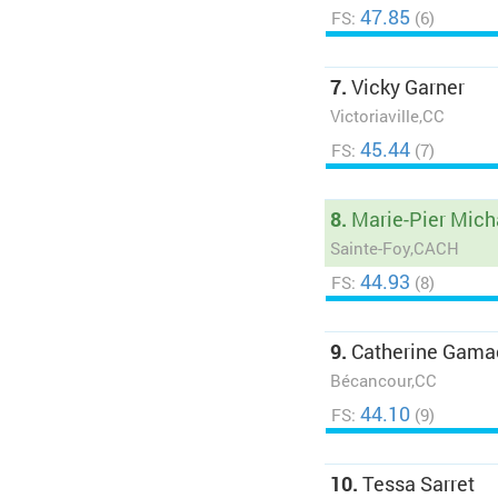
47.85
FS:
(6)
7.
Vicky Garner
Victoriaville,CC
45.44
FS:
(7)
8.
Marie-Pier Mic
Sainte-Foy,CACH
44.93
FS:
(8)
9.
Catherine Gama
Bécancour,CC
44.10
FS:
(9)
10.
Tessa Sarret