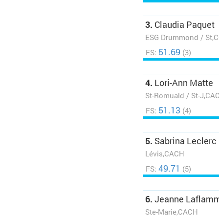
3.
Claudia Paquet
ESG Drummond / St,
51.69
FS:
(3)
4.
Lori-Ann Matte
St-Romuald / St-J,CA
51.13
FS:
(4)
5.
Sabrina Leclerc
Lévis,CACH
49.71
FS:
(5)
6.
Jeanne Laflam
Ste-Marie,CACH