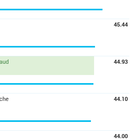
45.44
haud
44.93
che
44.10
44.00