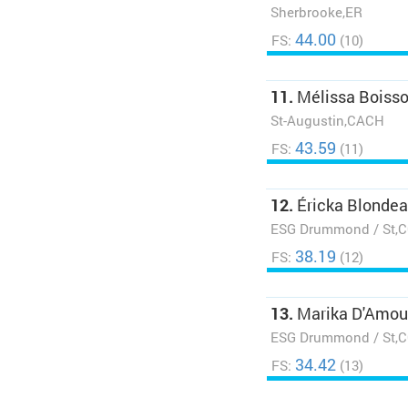
Sherbrooke,ER
44.00
FS:
(10)
11.
Mélissa Boisso
St-Augustin,CACH
43.59
FS:
(11)
12.
Éricka Blonde
ESG Drummond / St,
38.19
FS:
(12)
13.
Marika D'Amou
ESG Drummond / St,
34.42
FS:
(13)