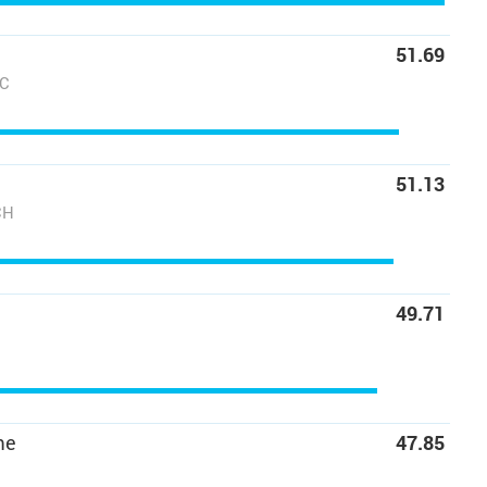
51.69
CC
51.13
CH
49.71
me
47.85