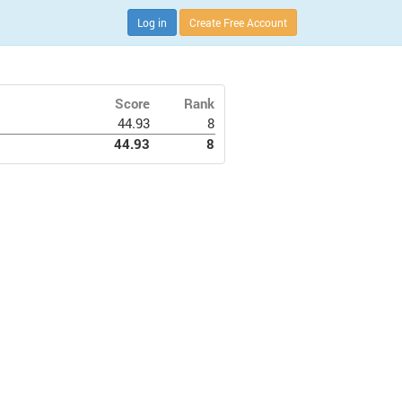
Log in
Create Free Account
Score
Rank
44.93
8
44.93
8