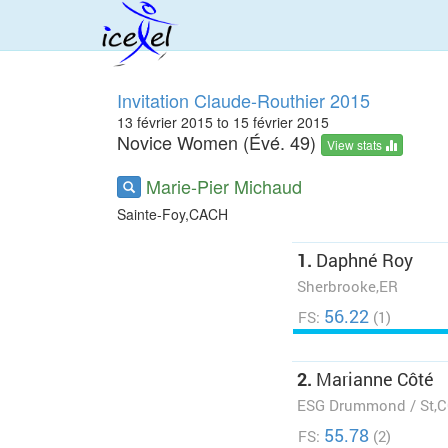
Invitation Claude-Routhier 2015
13 février 2015 to 15 février 2015
Novice Women (Évé. 49)
View stats
Marie-Pier Michaud
Sainte-Foy,CACH
1.
Daphné Roy
Sherbrooke,ER
56.22
FS:
(1)
2.
Marianne Côté
ESG Drummond / St,
55.78
FS:
(2)