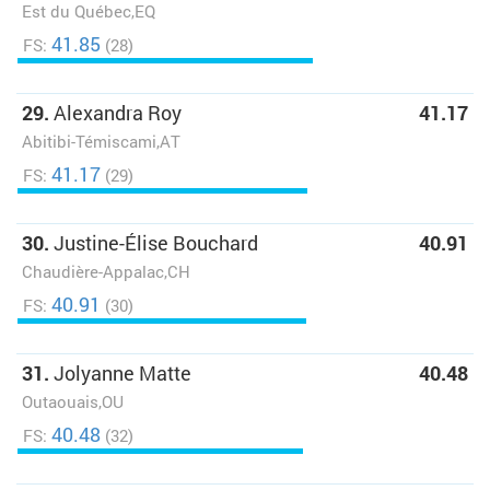
Est du Québec,EQ
41.85
FS:
(28)
29.
Alexandra Roy
41.17
Abitibi-Témiscami,AT
41.17
FS:
(29)
30.
Justine-Élise Bouchard
40.91
Chaudière-Appalac,CH
40.91
FS:
(30)
31.
Jolyanne Matte
40.48
Outaouais,OU
40.48
FS:
(32)