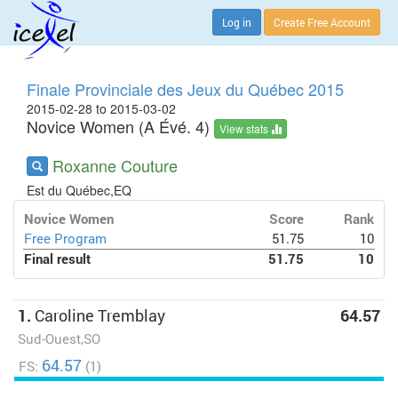
Log in
Create Free Account
Finale Provinciale des Jeux du Québec 2015
2015-02-28 to 2015-03-02
Novice Women (A Évé. 4)
View stats
Roxanne Couture
Est du Québec,EQ
Novice Women
Score
Rank
Free Program
51.75
10
Final result
51.75
10
1.
Caroline Tremblay
64.57
Sud-Ouest,SO
64.57
FS:
(1)