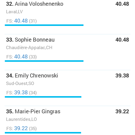
32.
Arina Voloshenenko
40.48
Laval,LV
40.48
FS:
(31)
33.
Sophie Bonneau
40.48
Chaudière-Appalac,CH
40.48
FS:
(33)
34.
Emily Chrenowski
39.38
Sud-Ouest,SO
39.38
FS:
(34)
35.
Marie-Pier Gingras
39.22
Laurentides,LO
39.22
FS:
(35)