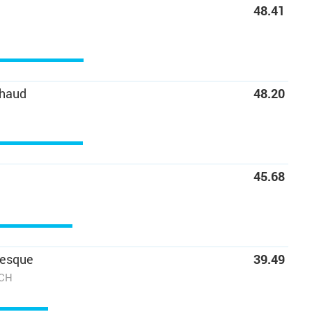
48.41
chaud
48.20
45.68
esque
39.49
ACH