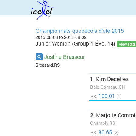
Championnats québécois d'été 2015
2015-08-06 to 2015-08-09
Junior Women (Group 1 Évé. 14)
View stat
Justine Brasseur
Brossard,RS
1.
Kim Decelles
Baie-Comeau,CN
100.01
FS:
(1)
2.
Marjorie Comtoi
Chambly,RS
80.65
FS:
(2)