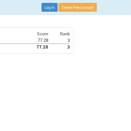
Log in
Create Free Account
Score
Rank
77.28
3
77.28
3