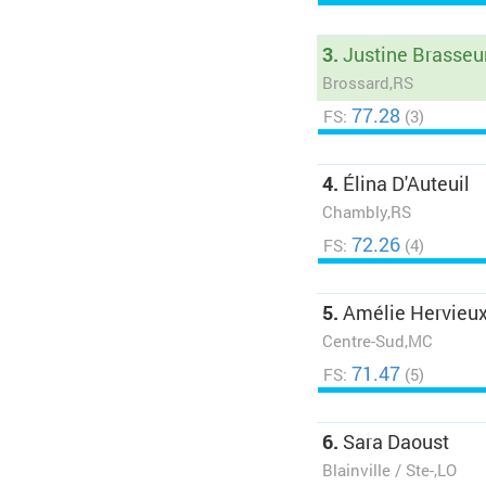
3.
Justine Brasseu
Brossard,RS
77.28
FS:
(3)
4.
Élina D'Auteuil
Chambly,RS
72.26
FS:
(4)
5.
Amélie Hervieu
Centre-Sud,MC
71.47
FS:
(5)
6.
Sara Daoust
Blainville / Ste-,LO