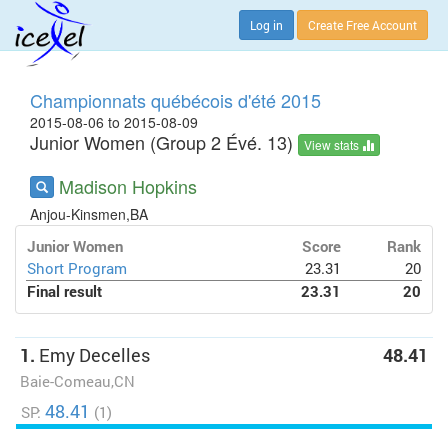
Log in
Create Free Account
Championnats québécois d'été 2015
2015-08-06 to 2015-08-09
Junior Women (Group 2 Évé. 13)
View stats
Madison Hopkins
Anjou-Kinsmen,BA
Junior Women
Score
Rank
Short Program
23.31
20
Final result
23.31
20
1.
Emy Decelles
48.41
Baie-Comeau,CN
48.41
SP:
(1)