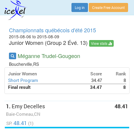
Log in
Create Free Account
Championnats québécois d'été 2015
2015-08-06 to 2015-08-09
Junior Women (Group 2 Évé. 13)
View stats
Méganne Trudel-Gougeon
Boucherville,RS
Junior Women
Score
Rank
Short Program
34.47
8
Final result
34.47
8
1.
Emy Decelles
48.41
Baie-Comeau,CN
48.41
SP:
(1)