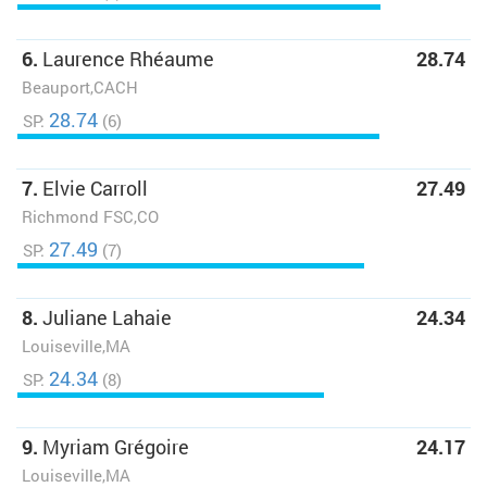
6.
Laurence Rhéaume
28.74
Beauport,CACH
28.74
SP:
(6)
7.
Elvie Carroll
27.49
Richmond FSC,CO
27.49
SP:
(7)
8.
Juliane Lahaie
24.34
Louiseville,MA
24.34
SP:
(8)
9.
Myriam Grégoire
24.17
Louiseville,MA