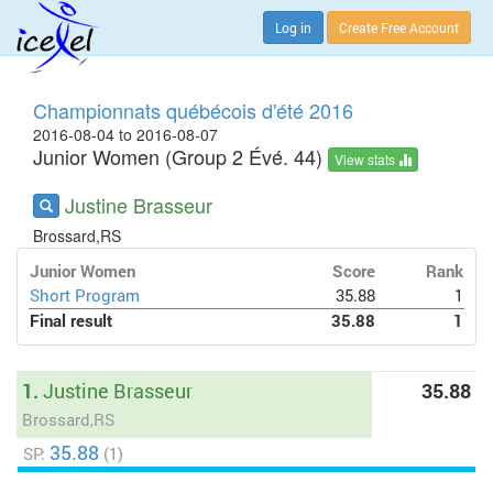
Log in
Create Free Account
Championnats québécois d'été 2016
2016-08-04 to 2016-08-07
Junior Women (Group 2 Évé. 44)
View stats
Justine Brasseur
Brossard,RS
Junior Women
Score
Rank
Short Program
35.88
1
Final result
35.88
1
1.
Justine Brasseur
35.88
Brossard,RS
35.88
SP:
(1)