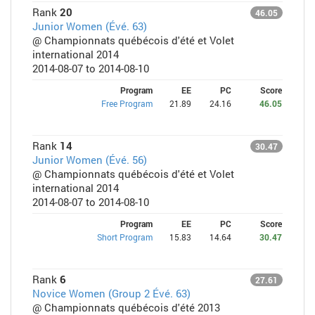
Rank
20
46.05
Junior Women (Évé. 63)
@ Championnats québécois d'été et Volet
international 2014
2014-08-07 to 2014-08-10
Program
EE
PC
Score
Free Program
21.89
24.16
46.05
Rank
14
30.47
Junior Women (Évé. 56)
@ Championnats québécois d'été et Volet
international 2014
2014-08-07 to 2014-08-10
Program
EE
PC
Score
Short Program
15.83
14.64
30.47
Rank
6
27.61
Novice Women (Group 2 Évé. 63)
@ Championnats québécois d'été 2013