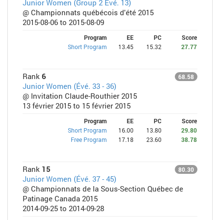
Junior Women (Group 2 Évé. 13)
@ Championnats québécois d'été 2015
2015-08-06 to 2015-08-09
Program
EE
PC
Score
Short Program
13.45
15.32
27.77
Rank
6
68.58
Junior Women (Évé. 33 - 36)
@ Invitation Claude-Routhier 2015
13 février 2015 to 15 février 2015
Program
EE
PC
Score
Short Program
16.00
13.80
29.80
Free Program
17.18
23.60
38.78
Rank
15
80.30
Junior Women (Évé. 37 - 45)
@ Championnats de la Sous-Section Québec de
Patinage Canada 2015
2014-09-25 to 2014-09-28