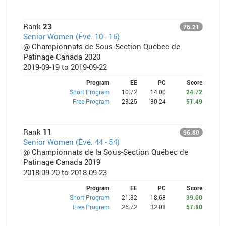
Rank
23
76.21
Senior Women (Évé. 10 - 16)
@ Championnats de Sous-Section Québec de
Patinage Canada 2020
2019-09-19 to 2019-09-22
Program
EE
PC
Score
Short Program
10.72
14.00
24.72
Free Program
23.25
30.24
51.49
Rank
11
96.80
Senior Women (Évé. 44 - 54)
@ Championnats de la Sous-Section Québec de
Patinage Canada 2019
2018-09-20 to 2018-09-23
Program
EE
PC
Score
Short Program
21.32
18.68
39.00
Free Program
26.72
32.08
57.80