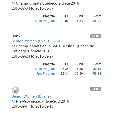
@ Championnats québécois d'été 2016
2016-08-04 to 2016-08-07
Program
EE
PC
Score
Short Program
12.07
15.84
26.91
Rank
9
90.03
Senior Women (Évé. 16 - 23)
@ Championnats de la Sous-Section Québec de
Patinage Canada 2016
2015-09-24 to 2015-09-27
Program
EE
PC
Score
Short Program
15.34
15.85
30.19
Free Program
32.34
30.50
59.84
64.09
Senior Women (Évé. 27)
@ Pré-Provinciaux Rive-Sud 2016
2015-09-11 to 2015-09-13