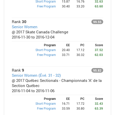
Short Program
15.87
16.76
32.63
Free Program
30.40
33.20
63.60
Rank
30
99.55
Senior Women
@ 2017 Skate Canada Challenge
2016-11-30 to 2016-12-04
Program
EE
PC
Score
Short Program
20.40
17.12
37.52
Free Program
33.71
30.32
62.03
Rank
9
95.82
Senior Women (Évé. 31 - 32)
@ 2017 Québec Sectionals - Championnats 'A' de la
Section Québec
2016-11-04 to 2016-11-06
Program
EE
PC
Score
Short Program
16.71
17.72
32.43
Free Program
33.59
30.80
63.39