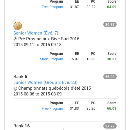
Program
EE
PC
Score
Free Program
31.87
33.22
64.09
30.37
Senior Women (Évé. 7)
@ Pré-Provinciaux Rive-Sud 2016
2015-09-11 to 2015-09-13
Program
EE
PC
Score
Short Program
15.07
16.30
30.37
Rank
6
66.03
Junior Women (Group 2 Évé. 23)
@ Championnats québécois d'été 2015
2015-08-06 to 2015-08-09
Program
EE
PC
Score
Free Program
31.83
35.20
66.03
Rank
16
27.77