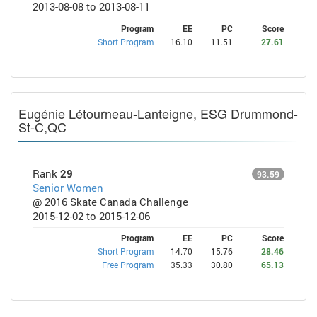
2013-08-08 to 2013-08-11
Program
EE
PC
Score
Short Program
16.10
11.51
27.61
Eugénie Létourneau-Lanteigne, ESG Drummond-
St-C,QC
Rank
29
93.59
Senior Women
@ 2016 Skate Canada Challenge
2015-12-02 to 2015-12-06
Program
EE
PC
Score
Short Program
14.70
15.76
28.46
Free Program
35.33
30.80
65.13