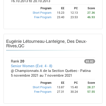
16.10.2013 to 20.10.2013
Program
EE
PC
Score
Short Program
15.23
12.13
27.36
Free Program
23.40
23.53
46.93
Eugénie Létourneau-Lanteigne, Des Deux-
Rives,QC
Rank
20
85.82
Senior Women (Évé. 4 - 8)
@ Championnats A de la Section Québec - Patina
5 novembre 2021 au 7 novembre 2021
Program
EE
PC
Score
Short Program
13.87
15.40
28.27
Free Program
27.31
30.24
57.55