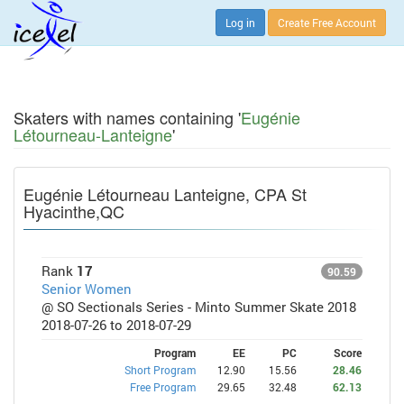
Log in
Create Free Account
Skaters with names containing '
Eugénie
Létourneau-Lanteigne
'
Eugénie Létourneau Lanteigne, CPA St
Hyacinthe,QC
Rank
17
90.59
Senior Women
@ SO Sectionals Series - Minto Summer Skate 2018
2018-07-26 to 2018-07-29
Program
EE
PC
Score
Short Program
12.90
15.56
28.46
Free Program
29.65
32.48
62.13