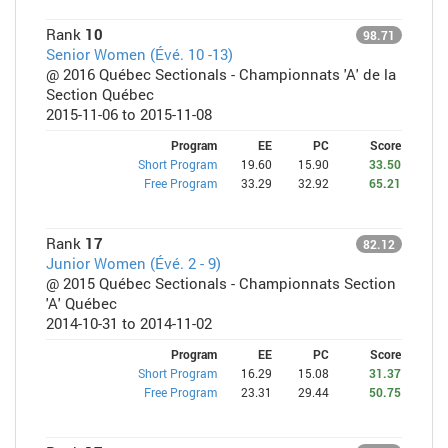
Rank
10
98.71
Senior Women (Évé. 10 -13)
@ 2016 Québec Sectionals - Championnats 'A' de la
Section Québec
2015-11-06 to 2015-11-08
Program
EE
PC
Score
Short Program
19.60
15.90
33.50
Free Program
33.29
32.92
65.21
Rank
17
82.12
Junior Women (Évé. 2 - 9)
@ 2015 Québec Sectionals - Championnats Section
'A' Québec
2014-10-31 to 2014-11-02
Program
EE
PC
Score
Short Program
16.29
15.08
31.37
Free Program
23.31
29.44
50.75