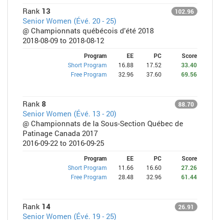
Rank
13
102.96
Senior Women (Évé. 20 - 25)
@ Championnats québécois d'été 2018
2018-08-09 to 2018-08-12
Program
EE
PC
Score
Short Program
16.88
17.52
33.40
Free Program
32.96
37.60
69.56
Rank
8
88.70
Senior Women (Évé. 13 - 20)
@ Championnats de la Sous-Section Québec de
Patinage Canada 2017
2016-09-22 to 2016-09-25
Program
EE
PC
Score
Short Program
11.66
16.60
27.26
Free Program
28.48
32.96
61.44
Rank
14
26.91
Senior Women (Évé. 19 - 25)