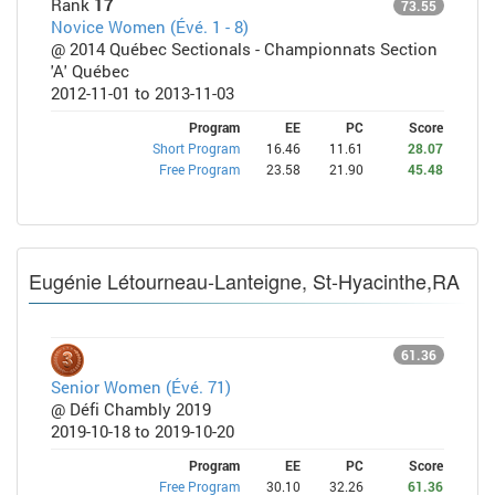
Rank
17
73.55
Novice Women (Évé. 1 - 8)
@ 2014 Québec Sectionals - Championnats Section
'A' Québec
2012-11-01 to 2013-11-03
Program
EE
PC
Score
Short Program
16.46
11.61
28.07
Free Program
23.58
21.90
45.48
Eugénie Létourneau-Lanteigne, St-Hyacinthe,RA
61.36
Senior Women (Évé. 71)
@ Défi Chambly 2019
2019-10-18 to 2019-10-20
Program
EE
PC
Score
Free Program
30.10
32.26
61.36