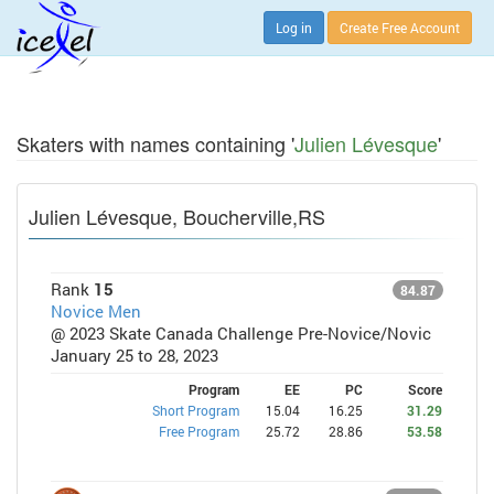
Log in
Create Free Account
Skaters with names containing '
Julien Lévesque
'
Julien Lévesque, Boucherville,RS
Rank
15
84.87
Novice Men
@ 2023 Skate Canada Challenge Pre-Novice/Novic
January 25 to 28, 2023
Program
EE
PC
Score
Short Program
15.04
16.25
31.29
Free Program
25.72
28.86
53.58