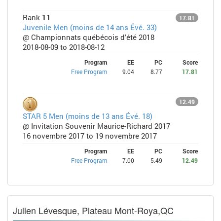
Rank
11
17.81
Juvenile Men (moins de 14 ans Évé. 33)
@ Championnats québécois d'été 2018
2018-08-09 to 2018-08-12
Program
EE
PC
Score
Free Program
9.04
8.77
17.81
12.49
STAR 5 Men (moins de 13 ans Évé. 18)
@ Invitation Souvenir Maurice-Richard 2017
16 novembre 2017 to 19 novembre 2017
Program
EE
PC
Score
Free Program
7.00
5.49
12.49
Julien Lévesque, Plateau Mont-Roya,QC