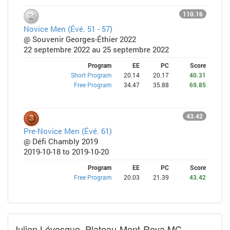
110.16
Novice Men (Évé. 51 - 57)
@ Souvenir Georges-Éthier 2022
22 septembre 2022 au 25 septembre 2022
Program
EE
PC
Score
Short Program
20.14
20.17
40.31
Free Program
34.47
35.88
69.85
43.42
Pre-Novice Men (Évé. 61)
@ Défi Chambly 2019
2019-10-18 to 2019-10-20
Program
EE
PC
Score
Free Program
20.03
21.39
43.42
Julien Lévesque, Plateau-Mont-Roya,MC