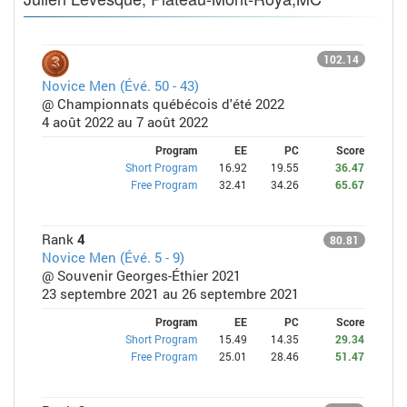
102.14
Novice Men (Évé. 50 - 43)
@ Championnats québécois d'été 2022
4 août 2022 au 7 août 2022
Program
EE
PC
Score
Short Program
16.92
19.55
36.47
Free Program
32.41
34.26
65.67
Rank
4
80.81
Novice Men (Évé. 5 - 9)
@ Souvenir Georges-Éthier 2021
23 septembre 2021 au 26 septembre 2021
Program
EE
PC
Score
Short Program
15.49
14.35
29.34
Free Program
25.01
28.46
51.47