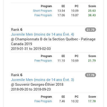
Program
EE
PC
Score
Short Program
13.54
10.09
25.63
Free Program
17.06
19.87
38.43
Rank
6
21.79
Juvenile Men (moins de 14 ans Évé. 4)
@ Championnats B de la Section Québec - Patinage
Canada 2019
2019-01-31 to 2019-02-03
Program
EE
PC
Score
Free Program
11.10
10.69
21.79
Rank
6
17.78
Juvenile Men (moins de 14 ans Évé. 3)
@ Souvenir Georges-Éthier 2018
2018-09-20 to 2018-09-23
Program
EE
PC
Score
Free Program
7.46
10.32
17.78