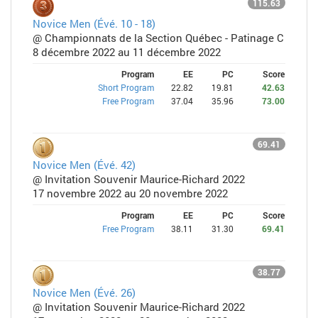
115.63
Novice Men (Évé. 10 - 18)
@ Championnats de la Section Québec - Patinage C
8 décembre 2022 au 11 décembre 2022
Program
EE
PC
Score
Short Program
22.82
19.81
42.63
Free Program
37.04
35.96
73.00
69.41
Novice Men (Évé. 42)
@ Invitation Souvenir Maurice-Richard 2022
17 novembre 2022 au 20 novembre 2022
Program
EE
PC
Score
Free Program
38.11
31.30
69.41
38.77
Novice Men (Évé. 26)
@ Invitation Souvenir Maurice-Richard 2022