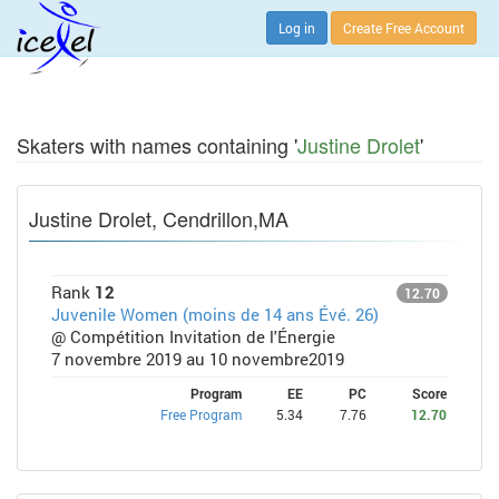
Log in
Create Free Account
Skaters with names containing '
Justine Drolet
'
Justine Drolet, Cendrillon,MA
Rank
12
12.70
Juvenile Women (moins de 14 ans Évé. 26)
@ Compétition Invitation de l'Énergie
7 novembre 2019 au 10 novembre2019
Program
EE
PC
Score
Free Program
5.34
7.76
12.70