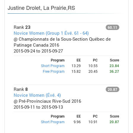
Justine Drolet, La Prairie,RS
Rank
23
60.11
Novice Women (Group 1 Évé. 61 - 64)
@ Championnats de la Sous-Section Québec de
Patinage Canada 2016
2015-09-24 to 2015-09-27
Program
EE
PC
Score
Short Program
13.29
10.55
23.84
Free Program
15.82
20.45
36.27
Rank
8
20.87
Novice Women (Évé. 4)
@ Pré-Provinciaux Rive-Sud 2016
2015-09-11 to 2015-09-13
Program
EE
PC
Score
Short Program
9.96
10.91
20.87