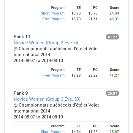
Program
EE
PC
Score
Short Program
13.70
10.73
24.43
Free Program
18.70
21.61
40.31
Rank
11
41.27
Novice Women (Group 2 Évé. 6)
@ Championnats québécois d'été et Volet
international 2014
2014-08-07 to 2014-08-10
Program
EE
PC
Score
Free Program
18.98
22.29
41.27
Rank
9
25.97
Novice Women (Group 3 Évé. 53)
@ Championnats québécois d'été et Volet
international 2014
2014-08-07 to 2014-08-10
Program
EE
PC
Score
Short Program
14.64
11.33
25.97