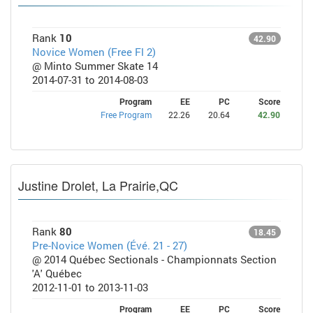
Rank
10
42.90
Novice Women (Free Fl 2)
@ Minto Summer Skate 14
2014-07-31 to 2014-08-03
Program
EE
PC
Score
Free Program
22.26
20.64
42.90
Justine Drolet, La Prairie,QC
Rank
80
18.45
Pre-Novice Women (Évé. 21 - 27)
@ 2014 Québec Sectionals - Championnats Section
'A' Québec
2012-11-01 to 2013-11-03
Program
EE
PC
Score