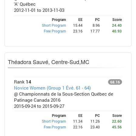
'A' Québec
2012-11-01 to 2013-11-03
Program
EE
PC
Score
Short Program
15.44
8.96
24.40
Free Program
23.16
17.77
40.93
Théadora Sauvé, Centre-Sud,MC
Rank
14
68.16
Novice Women (Group 1 Évé. 61 - 64)
@ Championnats de la Sous-Section Québec de
Patinage Canada 2016
2015-09-24 to 2015-09-27
Program
EE
PC
Score
Short Program
11.34
11.26
22.60
Free Program
22.16
23.40
45.56