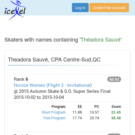
Log in
Create Free Account
Skaters with names containing '
Théadora Sauvé
'
Theadora Sauvé, CPA Centre-Sud,QC
Rank
6
60.93
Novice Women (Flight 2 - Invitational)
@ 2015 Autumn Skate & S.O. Super Series Final
2015-10-02 to 2015-10-04
Program
EE
PC
Score
Short Program
11.88
10.57
22.45
Free Program
17.74
20.74
38.48