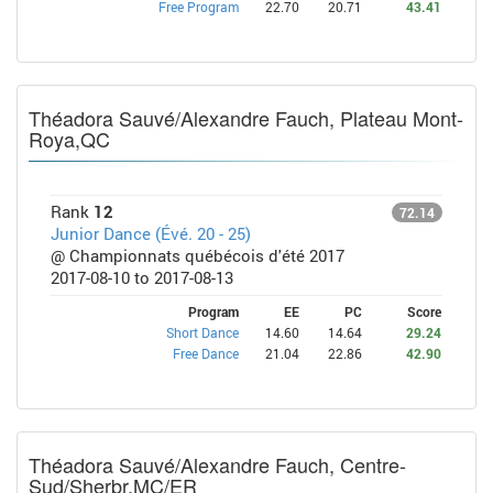
Free Program
22.70
20.71
43.41
Théadora Sauvé/Alexandre Fauch, Plateau Mont-
Roya,QC
Rank
12
72.14
Junior Dance (Évé. 20 - 25)
@ Championnats québécois d'été 2017
2017-08-10 to 2017-08-13
Program
EE
PC
Score
Short Dance
14.60
14.64
29.24
Free Dance
21.04
22.86
42.90
Théadora Sauvé/Alexandre Fauch, Centre-
Sud/Sherbr,MC/ER