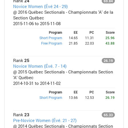
Rank
24
69.84
Novice Women (Évé 24 - 29)
@ 2016 Québec Sectionals - Championnats 'A' de la
Section Québec
2015-11-06 to 2015-11-08
Program
EE
PC
Score
Short Program
14.65
11.31
25.96
Free Program
21.85
22.03
43.88
Rank
25
26.19
Novice Women (Évé. 7 - 14)
@ 2015 Québec Sectionals - Championnats Section
'A' Québec
2014-10-31 to 2014-11-02
Program
EE
PC
Score
Short Program
13.66
12.53
26.19
Rank
23
65.33
Pre-Novice Women (Évé. 21 - 27)
@ 2014 Québec Sectionals - Championnats Section