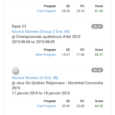
Program
EE
PC
Score
Free Program
24.26
23.19
47.45
Rank
11
26.27
Novice Women (Group 2 Évé. 54)
@ Championnats québécois d'été 2015
2015-08-06 to 2015-08-09
Program
EE
PC
Score
Short Program
14.37
11.90
26.27
44.35
Novice Women (A Évé. 46)
@ Jeux Du Québec Régionaux - Montréal-Concordia
2015
17 janvier 2015 to 18 janvier 2015
Program
EE
PC
Score
Free Program
20.50
23.85
44.35