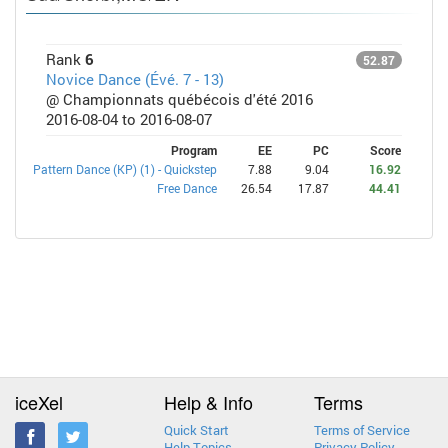
Rank
6
52.87
Novice Dance (Évé. 7 - 13)
@ Championnats québécois d'été 2016
2016-08-04 to 2016-08-07
Program
EE
PC
Score
Pattern Dance (KP) (1) - Quickstep
7.88
9.04
16.92
Free Dance
26.54
17.87
44.41
iceXel
Help & Info
Terms
Quick Start
Terms of Service
Help Topics
Privacy Policy