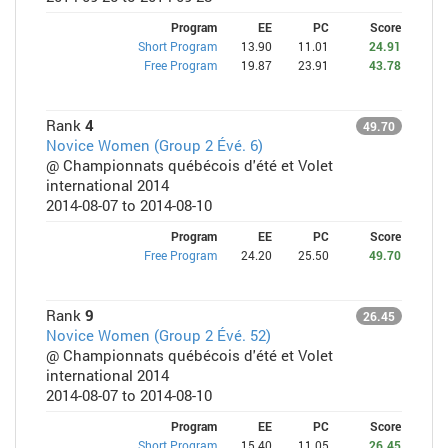
Program
EE
PC
Score
Short Program
13.90
11.01
24.91
Free Program
19.87
23.91
43.78
Rank
4
49.70
Novice Women (Group 2 Évé. 6)
@ Championnats québécois d'été et Volet
international 2014
2014-08-07 to 2014-08-10
Program
EE
PC
Score
Free Program
24.20
25.50
49.70
Rank
9
26.45
Novice Women (Group 2 Évé. 52)
@ Championnats québécois d'été et Volet
international 2014
2014-08-07 to 2014-08-10
Program
EE
PC
Score
Short Program
15.40
11.05
26.45